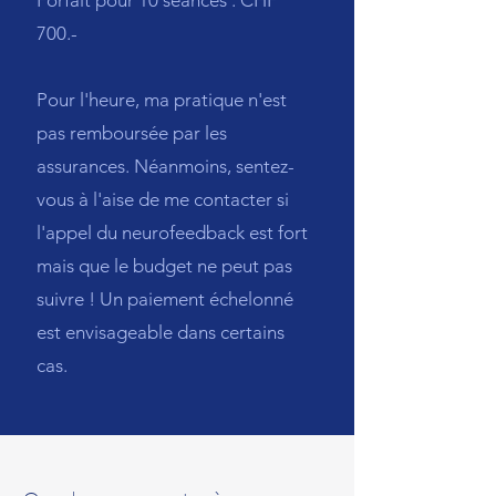
Forfait pour 10 séances : CHF
700.-
Pour l'heure, ma pratique n'est
pas remboursée par les
assurances. Néanmoins, s
entez-
vous à l'aise de me contacter si
l'appel du neurofeedback est fort
mais que le budget ne peut pas
suivre ! Un paiement échelonné
est envisageable dans certains
cas.